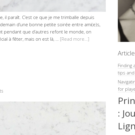
, il paraît. C’est ce que je me trimballe depuis
demain d’une bonne petite soirée entre ami(e)s,
ment pendant que d’autres refont le monde, on
écial à fêter, mais on est là, …
[Read more…]
Articl
Finding 
tips and
Navigati
for play
ts
Pri
: Jo
Lig