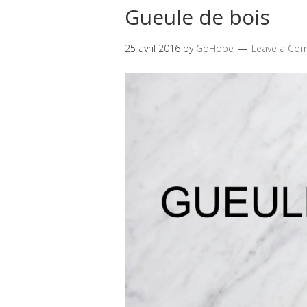
Gueule de bois
25 avril 2016
by
GoHope
Leave a Co