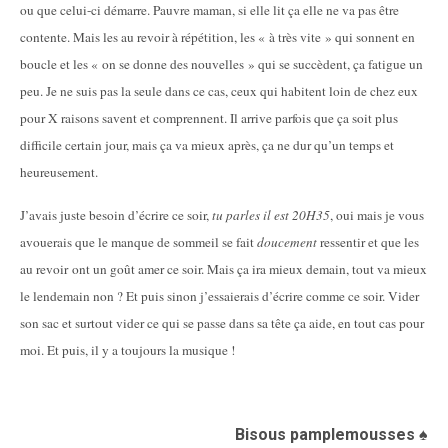
ou que celui-ci démarre. Pauvre maman, si elle lit ça elle ne va pas être
contente. Mais les au revoir à répétition, les « à très vite » qui sonnent en
boucle et les « on se donne des nouvelles » qui se succèdent, ça fatigue un
peu. Je ne suis pas la seule dans ce cas, ceux qui habitent loin de chez eux
pour X raisons savent et comprennent. Il arrive parfois que ça soit plus
difficile certain jour, mais ça va mieux après, ça ne dur qu’un temps et
heureusement.
J’avais juste besoin d’écrire ce soir,
tu parles il est 20H35
, oui mais je vous
avouerais que le manque de sommeil se fait
doucement
ressentir et que les
au revoir ont un goût amer ce soir. Mais ça ira mieux demain, tout va mieux
le lendemain non ? Et puis sinon j’essaierais d’écrire comme ce soir. Vider
son sac et surtout vider ce qui se passe dans sa tête ça aide, en tout cas pour
moi. Et puis, il y a toujours la musique !
Bisous pamplemousses ♠