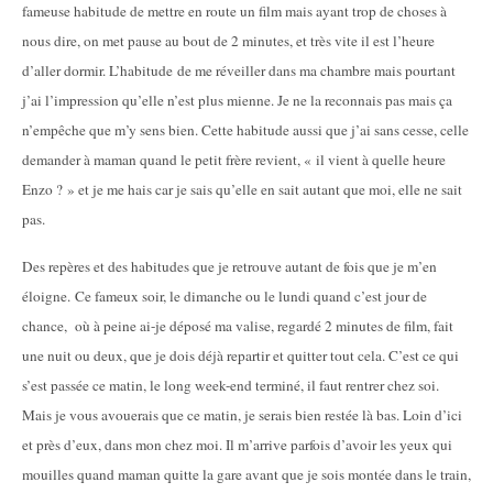
fameuse habitude de mettre en route un film mais ayant trop de choses à
nous dire, on met pause au bout de 2 minutes, et très vite il est l’heure
d’aller dormir. L’habitude de me réveiller dans ma chambre mais pourtant
j’ai l’impression qu’elle n’est plus mienne. Je ne la reconnais pas mais ça
n’empêche que m’y sens bien. Cette habitude aussi que j’ai sans cesse, celle
demander à maman quand le petit frère revient, « il vient à quelle heure
Enzo ? » et je me hais car je sais qu’elle en sait autant que moi, elle ne sait
pas.
Des repères et des habitudes que je retrouve autant de fois que je m’en
éloigne. Ce fameux soir, le dimanche ou le lundi quand c’est jour de
chance, où à peine ai-je déposé ma valise, regardé 2 minutes de film, fait
une nuit ou deux, que je dois déjà repartir et quitter tout cela. C’est ce qui
s’est passée ce matin, le long week-end terminé, il faut rentrer chez soi.
Mais je vous avouerais que ce matin, je serais bien restée là bas. Loin d’ici
et près d’eux, dans mon chez moi. Il m’arrive parfois d’avoir les yeux qui
mouilles quand maman quitte la gare avant que je sois montée dans le train,