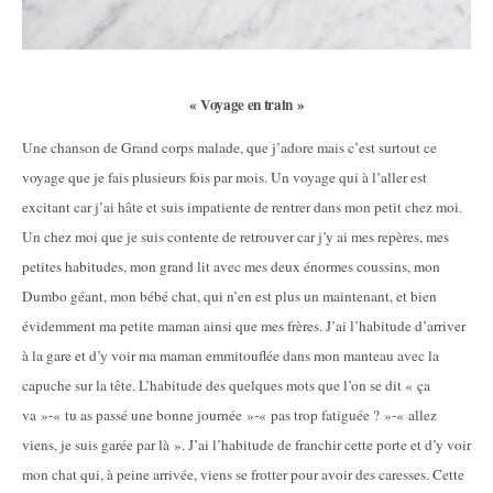
« Voyage en train »
Une chanson de Grand corps malade, que j’adore mais c’est surtout ce
voyage que je fais plusieurs fois par mois. Un voyage qui à l’aller est
excitant car j’ai hâte et suis impatiente de rentrer dans mon petit chez moi.
Un chez moi que je suis contente de retrouver car j’y ai mes repères, mes
petites habitudes, mon grand lit avec mes deux énormes coussins, mon
Dumbo géant, mon bébé chat, qui n’en est plus un maintenant, et bien
évidemment ma petite maman ainsi que mes frères. J’ai l’habitude d’arriver
à la gare et d’y voir ma maman emmitouflée dans mon manteau avec la
capuche sur la tête. L’habitude des quelques mots que l’on se dit « ça
va »-« tu as passé une bonne journée »-« pas trop fatiguée ? »-« allez
viens, je suis garée par là ». J’ai l’habitude de franchir cette porte et d’y voir
mon chat qui, à peine arrivée, viens se frotter pour avoir des caresses. Cette