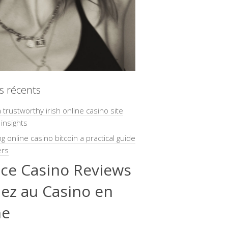
es récents
a trustworthy irish online casino site
 insights
ng online casino bitcoin a practical guide
ers
nce Casino Reviews
uez au Casino en
ne