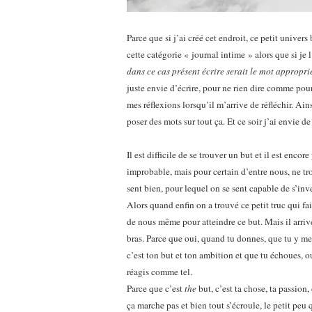
Parce que si j’ai créé cet endroit, ce petit univers 
cette catégorie « journal intime » alors que si je 
dans ce cas présent écrire serait le mot appropri
juste envie d’écrire, pour ne rien dire comme pou
mes réflexions lorsqu’il m’arrive de réfléchir. Ai
poser des mots sur tout ça. Et ce soir j’ai envie de 
Il est difficile de se trouver un but et il est enc
improbable, mais pour certain d’entre nous, ne tr
sent bien, pour lequel on se sent capable de s’inv
Alors quand enfin on a trouvé ce petit truc qui fa
de nous même pour atteindre ce but. Mais il arrive 
bras. Parce que oui, quand tu donnes, que tu y met
c’est ton but et ton ambition et que tu échoues, ou
réagis comme tel.
Parce que c’est
the
but, c’est ta chose, ta passion,
ça marche pas et bien tout s’écroule, le petit peu 