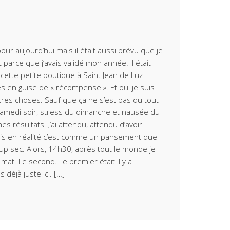
pour aujourd’hui mais il était aussi prévu que je
parce que j’avais validé mon année. Il était
cette petite boutique à Saint Jean de Luz
les en guise de « récompense ». Et oui je suis
autres choses. Sauf que ça ne s’est pas du tout
amedi soir, stress du dimanche et nausée du
mes résultats. J’ai attendu, attendu d’avoir
is en réalité c’est comme un pansement que
n coup sec. Alors, 14h30, après tout le monde je
 mat. Le second. Le premier était il y a
 déjà juste ici. […]