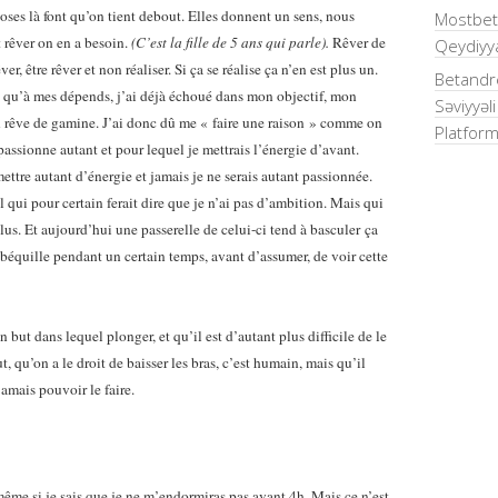
choses là font qu’on tient debout. Elles donnent un sens, nous
Mostbet
et rêver on en a besoin.
(C’est la fille de 5 ans qui parle).
Rêver de
Qeydiyya
r, être rêver et non réaliser. Si ça se réalise ça n’en est plus un.
Betandre
ce qu’à mes dépends, j’ai déjà échoué dans mon objectif, mon
Səviyyəl
n rêve de gamine. J’ai donc dû me « faire une raison » comme on
Platform
passionne autant et pour lequel je mettrais l’énergie d’avant.
 mettre autant d’énergie et jamais je ne serais autant passionnée.
 qui pour certain ferait dire que je n’ai pas d’ambition. Mais qui
us. Et aujourd’hui une passerelle de celui-ci tend à basculer ça
 béquille pendant un certain temps, avant d’assumer, de voir cette
un but dans lequel plonger, et qu’il est d’autant plus difficile de le
, qu’on a le droit de baisser les bras, c’est humain, mais qu’il
jamais pouvoir le faire.
t, même si je sais que je ne m’endormiras pas avant 4h. Mais ce n’est