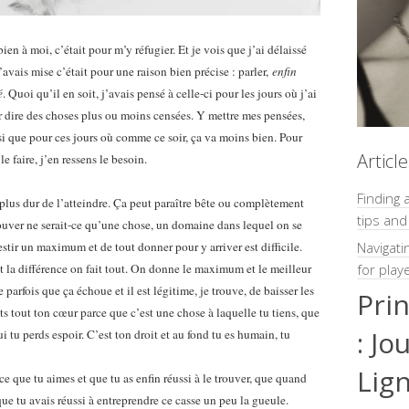
bien à moi, c’était pour m’y réfugier. Et je vois que j’ai délaissé
l’avais mise c’était pour une raison bien précise : parler,
enfin
é
. Quoi qu’il en soit, j’avais pensé à celle-ci pour les jours où j’ai
r dire des choses plus ou moins censées. Y mettre mes pensées,
nsi que pour ces jours où comme ce soir, ça va moins bien. Pour
Articl
le faire, j’en ressens le besoin.
Finding 
ore plus dur de l’atteindre. Ça peut paraître bête ou complètement
tips and
ouver ne serait-ce qu’une chose, un domaine dans lequel on se
estir un maximum et de tout donner pour y arriver est difficile.
Navigati
it la différence on fait tout. On donne le maximum et le meilleur
for play
parfois que ça échoue et il est légitime, je trouve, de baisser les
Pri
s tout ton cœur parce que c’est une chose à laquelle tu tiens, que
: Jo
i tu perds espoir. C’est ton droit et au fond tu es humain, tu
Lig
 ce que tu aimes et que tu as enfin réussi à le trouver, que quand
que tu avais réussi à entreprendre ce casse un peu la gueule.