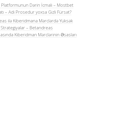
 Platformunun Dərin İcmalı – Mostbet
tı – Adi Prosedur yoxsa Gizli Fürsət?
as ilə Kiberidmana Mərclərdə Yüksək
i Strategiyalar – Betandreas
asında Kiberidman Mərclərinin Əsasları