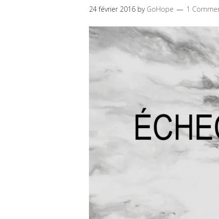
24 février 2016
by
GoHope
1 Comme