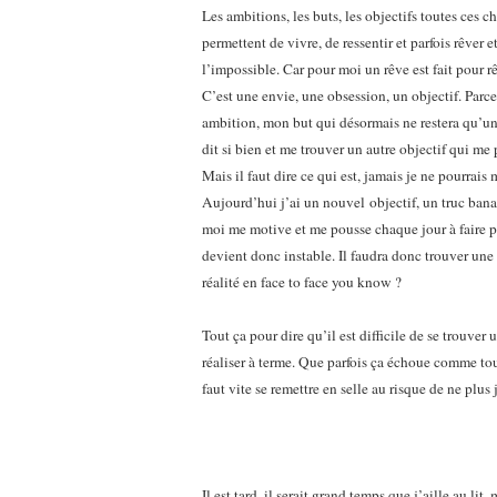
Les ambitions, les buts, les objectifs toutes ces 
permettent de vivre, de ressentir et parfois rêver 
l’impossible. Car pour moi un rêve est fait pour rêve
C’est une envie, une obsession, un objectif. Par
ambition, mon but qui désormais ne restera qu’u
dit si bien et me trouver un autre objectif qui me 
Mais il faut dire ce qui est, jamais je ne pourrais
Aujourd’hui j’ai un nouvel objectif, un truc banal
moi me motive et me pousse chaque jour à faire pl
devient donc instable. Il faudra donc trouver une
réalité en face to face you know ?
Tout ça pour dire qu’il est difficile de se trouver 
réaliser à terme. Que parfois ça échoue comme tout
faut vite se remettre en selle au risque de ne plus 
Il est tard, il serait grand temps que j’aille au li