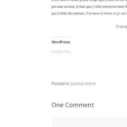
pas une excuse, il faut que j’aille retrouver mon li
pas à faire des retours.
J’ai mon écriture et je sai
Prene
WordPress:
chargement…
Posted in:
Journal intime
One Comment