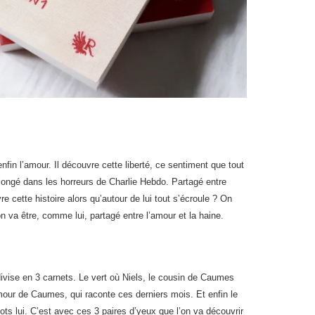
fin l’amour. Il découvre cette liberté, ce sentiment que tout
 plongé dans les horreurs de Charlie Hebdo. Partagé entre
vre cette histoire alors qu’autour de lui tout s’écroule ? On
on va être, comme lui, partagé entre l’amour et la haine.
 divise en 3 carnets. Le vert où Niels, le cousin de Caumes
amour de Caumes, qui raconte ces derniers mois. Et enfin le
ts lui. C’est avec ces 3 paires d’yeux que l’on va découvrir