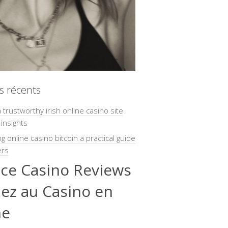
es récents
a trustworthy irish online casino site
 insights
ng online casino bitcoin a practical guide
ers
nce Casino Reviews
uez au Casino en
ne