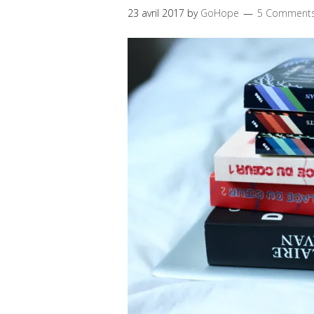
23 avril 2017
by
GoHope
5 Comment