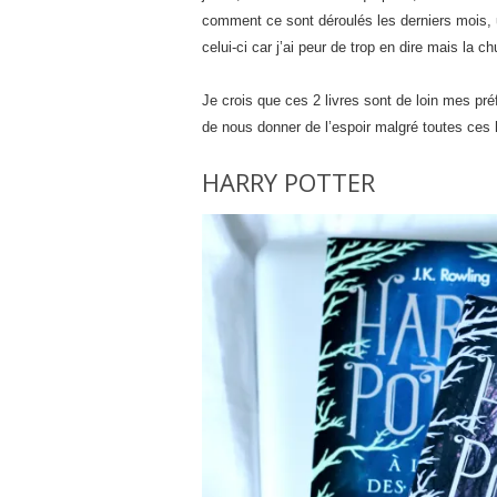
comment ce sont déroulés les derniers mois, un
celui-ci car j’ai peur de trop en dire mais la 
Je crois que ces 2 livres sont de loin mes préfé
de nous donner de l’espoir malgré toutes ces 
HARRY POTTER