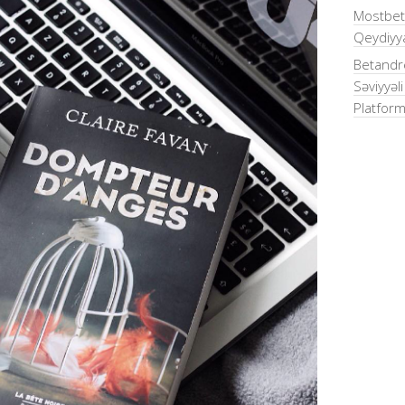
Mostbet
Qeydiyya
Betandre
Səviyyəl
Platform