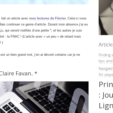
fait un article avec
mes lectures de Février.
Celui-ci vous
llais continuer ce genre d’article. Durant mon absence j’ai eu
eçu, qui seront notifiés d’une petite
*,
et les autres je suis
éré : la FNAC !
(L’article avec « un peu » de retard mais
 )
Articl
Finding 
u est un bien grand mot, j’en ai dévoré certains car je ne
tips and
Navigati
laire Favan. *
for play
Pri
: Jo
Lig