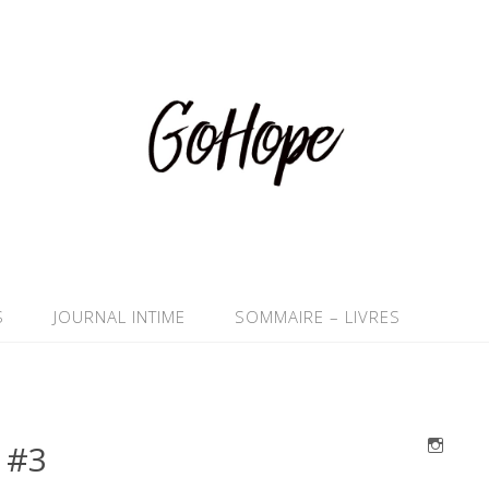
S
JOURNAL INTIME
SOMMAIRE – LIVRES
Instag
 #3