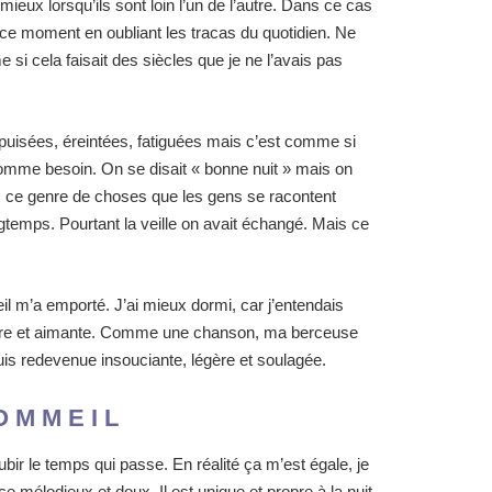
ieux lorsqu’ils sont loin l’un de l’autre. Dans ce cas
ce moment en oubliant les tracas du quotidien. Ne
 si cela faisait des siècles que je ne l’avais pas
puisées, éreintées, fatiguées mais c’est comme si
comme besoin. On se disait « bonne nuit » mais on
ier, ce genre de choses que les gens se racontent
ngtemps. Pourtant la veille on avait échangé. Mais ce
.
l m’a emporté. J’ai mieux dormi, car j’entendais
ndre et aimante. Comme une chanson, ma berceuse
uis redevenue insouciante, légère et soulagée.
O M M E I L
bir le temps qui passe. En réalité ça m’est égale, je
nce mélodieux et doux. Il est unique et propre à la nuit.