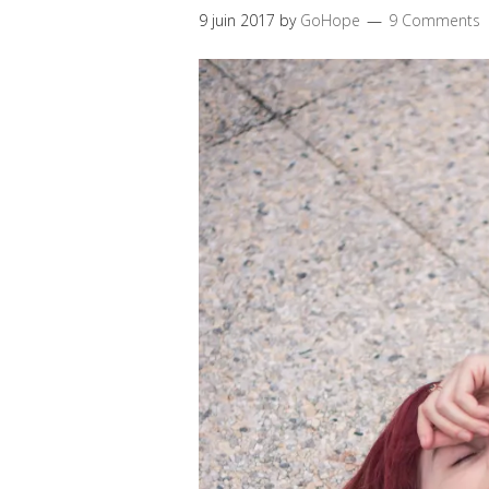
9 juin 2017
by
GoHope
9 Comments