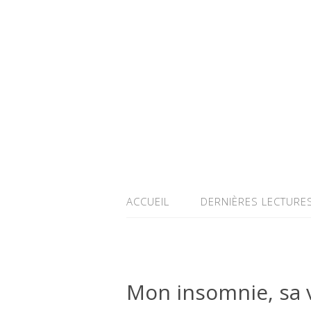
ACCUEIL
DERNIÈRES LECTURE
Mon insomnie, sa 