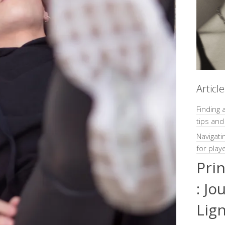
Articl
Finding 
tips and
Navigati
for play
Pri
: Jo
Lig