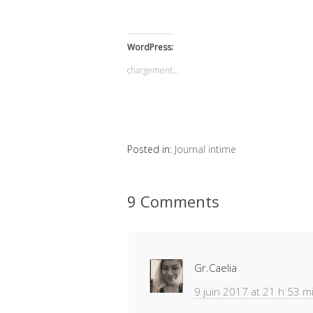
WordPress:
chargement…
Posted in:
Journal intime
9 Comments
Gr.Caelia
9 juin 2017 at 21 h 53 m