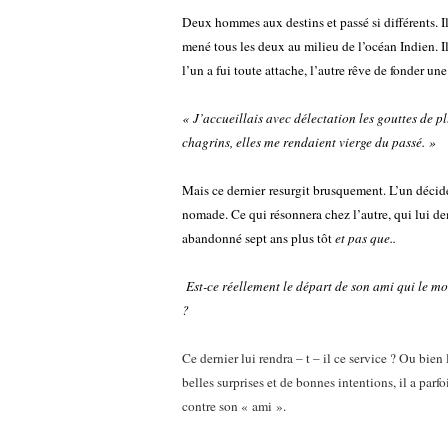
Deux hommes aux destins et passé si différents. Ils 
mené tous les deux au milieu de l’océan Indien. I
l’un a fui toute attache, l’autre rêve de fonder une
« J’accueillais avec délectation les gouttes de pl
chagrins, elles me rendaient vierge du passé. »
Mais ce dernier resurgit brusquement. L’un décide
nomade. Ce qui résonnera chez l’autre, qui lui dema
abandonné sept ans plus tôt
et pas que..
Est-ce réellement le départ de son ami qui le mo
?
Ce dernier lui rendra – t – il ce service ? Ou bien 
belles surprises et de bonnes intentions, il a parf
contre son « ami ».