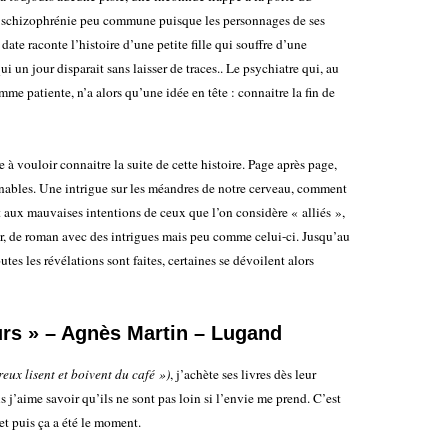
e schizophrénie peu commune puisque les personnages de ses
 date raconte l’histoire d’une petite fille qui souffre d’une
 un jour disparait sans laisser de traces.. Le psychiatre qui, au
mme patiente, n’a alors qu’une idée en tête : connaitre la fin de
 à vouloir connaitre la suite de cette histoire. Page après page,
nables. Une intrigue sur les méandres de notre cerveau, comment
 aux mauvaises intentions de ceux que l’on considère « alliés »,
ler, de roman avec des intrigues mais peu comme celui-ci. Jusqu’au
utes les révélations sont faites, certaines se dévoilent alors
urs » – Agnès Martin – Lugand
reux lisent et boivent du café »)
, j’achète ses livres dès leur
is j’aime savoir qu’ils ne sont pas loin si l’envie me prend. C’est
s et puis ça a été le moment.