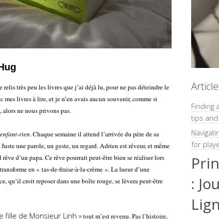
 Hug
Articl
relis très peu les livres que j’ai déjà lu, pour ne pas déteindre le
ec mes livres à lire, et je n’en avais aucun souvenir, comme si
Finding 
e, alors ne nous privons pas.
tips and
Navigati
’enfant-rien
. Chaque semaine il attend l’arrivée du père de sa
for play
Juste une parole, un geste, un regard. Adrien est rêveur, et même
Pri
il rêve d’un papa. Ce rêve pourrait peut-être bien se réaliser lors
 transforme en « tas-de-fraise-à-la-crème ». La lueur d’une
: Jo
nce, qu’il croit reposer dans une boîte rouge, se lèvera peut-être
Lig
te fille de Monsieur Linh »
tout m’est revenu. Pas l’histoire,