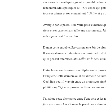
chanson et ce mail qui signent le possible retour du
rencontrer. Mais pourquoi lui ? Qu’est ce qui peut b
tous ces crimes et son ennemi juré ?
Si lien il y a 
Aveuglé par le passé, il ne verra pas l’évidence q
siens et ses cauchemars, telle une marionnette.
Ma
prix à payer est irréversible.
Durant cette enquête, Servaz sera une fois de plus 
Il sera également confronté à son passé, celui d’hi
qu’il pensait refermées.
Mais elles ne le sont jam
Outre les rebondissements multiples sur le passé d
l’enquête. Cette dernière où il est difficile de fa
Quel lien peut-il y avoir entre un professeur aimée
plutôt long ? Que se passe – t – il sur ce campus 
J’ai adoré cette alternance entre l’enquête et le
finit par s’attacher.
Comme le passé de ce dernier vi