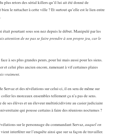
 plus retors des sérial killers qu’il lui ait été donné de
ien le rattacher à cette ville ? Et surtout qu’elle est le lien entre
..
ui était pourtant sous son nez depuis le début. Manipulé par les
is attention de ne pas se faire prendre à son propre jeu, car le
face à ses plus grandes peurs, pour lui mais aussi pour les siens.
er et celui plus ancien encore, ramenant à vif certaines plaies
ais vraiment.
e Servaz et des révélations sur celui-ci, il en sera de même sur
ire coller les morceaux ensembles tellement ça n’a pas de sens.
 de ses élèves et un éleveur multirécidiviste au casier judiciaire
universitaire qui pousse certains à faire des réunions nocturnes ?
s révélations sur le personnage du commandant Servaz,
auquel on
ent interférer sur l’enquête ainsi que sur sa façon de travailler.