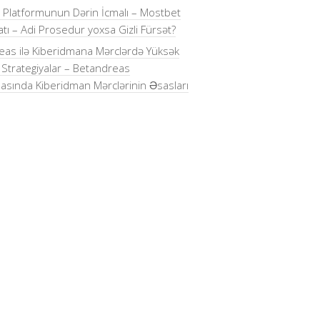
 Platformunun Dərin İcmalı – Mostbet
tı – Adi Prosedur yoxsa Gizli Fürsət?
as ilə Kiberidmana Mərclərdə Yüksək
i Strategiyalar – Betandreas
asında Kiberidman Mərclərinin Əsasları