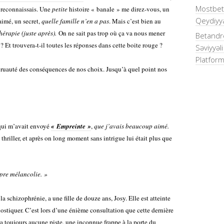
Mostbet
s reconnaissais. Une
petite
histoire « banale » me direz-vous, un
Qeydiyya
aimé, un secret,
quelle famille n’en a pas
. Mais c’est bien au
hérapie (juste après)
.
On ne sait pas trop où ça va nous mener
Betandre
 ? Et trouvera-t-il toutes les réponses dans cette boite rouge ?
Səviyyəl
Platform
cruauté des conséquences de nos choix. Jusqu’à quel point nos
 qui m’avait envoyé
« Empreinte »
,
que j’avais beaucoup aimé.
 thriller, et après on long moment sans intrigue lui était plus que
opre mélancolie. »
a schizophrénie, a une fille de douze ans, Josy. Elle est atteinte
stiquer. C’est lors d’une énième consultation que cette dernière
n’a toujours aucune piste, une inconnue frappe à la porte du