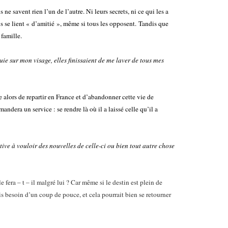
ne savent rien l’un de l’autre. Ni leurs secrets, ni ce qui les a
ls se lient « d’amitié », même si tous les opposent. Tandis que
 famille.
uie sur mon visage, elles finissaient de me laver de tous mes
 alors de repartir en France et d’abandonner cette vie de
ndera un service : se rendre là où il a laissé celle qu’il a
tive à vouloir des nouvelles de celle-ci ou bien tout autre chose
le fera – t – il malgré lui ? Car même si le destin est plein de
ois besoin d’un coup de pouce, et cela pourrait bien se retourner