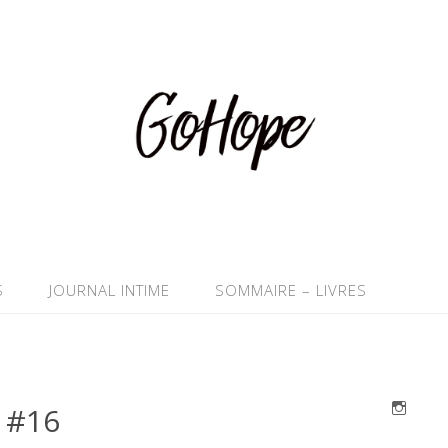
S
JOURNAL INTIME
SOMMAIRE – LIVRES
Instag
s #16