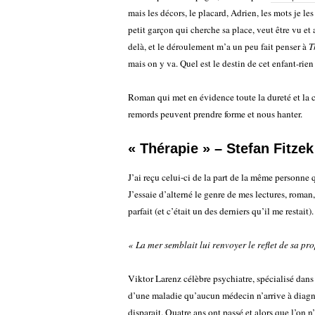
mais les décors, le placard, Adrien, les mots je le
petit garçon qui cherche sa place, veut être vu et 
delà, et le déroulement m’a un peu fait penser à
T
mais on y va. Quel est le destin de cet enfant-rien
Roman qui met en évidence toute la dureté et la 
remords peuvent prendre forme et nous hanter.
« Thérapie » – Stefan Fitzek
J’ai reçu celui-ci de la part de la même personne
J’essaie d’alterné le genre de mes lectures, roman,
parfait (et c’était un des derniers qu’il me restait).
« La mer semblait lui renvoyer le reflet de sa pr
Viktor Larenz célèbre psychiatre, spécialisé dans l
d’une maladie qu’aucun médecin n’arrive à diagno
disparait. Quatre ans ont passé et alors que l’on 