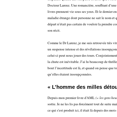
Docteur Larenz. Une romancière, souffrant d’un
livres prennent vie sous ses yeux. Et le dernier en
maladie étrange dont personne ne sait le nom et qui
départ n’était pas certain de vouloir la prendre co
son récit.
Comme le Dr Larenz, je me suis retrouvée très vite
un suspense intense et des révélations insoupçon
celui-ci peut nous jouer des tours. Conjointement
la chute est inévitable. J’ai lu beaucoup de thril
bout l’incertitude est là, et quand on pense que to
qu’elles étaient insoupçonnées.
« L’homme des milles déto
Depuis mon premier livre d’AML
(« les gens heu
sortie. Je ne les lis pas forcément tout de suite ma
ce qui s’est produit ici, il était là depuis des moi