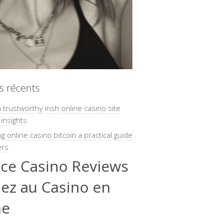
es récents
a trustworthy irish online casino site
 insights
ng online casino bitcoin a practical guide
ers
nce Casino Reviews
uez au Casino en
ne