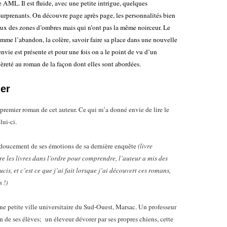
AML. Il est fluide, avec une petite intrigue, quelques
 surprenants. On découvre page après page, les personnalités bien
eux des zones d’ombres mais qui n’ont pas la même noirceur. Le
mme l’abandon, la colère, savoir faire sa place dans une nouvelle
envie est présente et pour une fois on a le point de vu d’un
èreté au roman de la façon dont elles sont abordées.
ier
 premier roman de cet auteur. Ce qui m’a donné envie de lire le
lui-ci.
 doucement de ses émotions de sa dernière enquête
(livre
re les livres dans l’ordre pour comprendre, l’auteur a mis des
oucis, et c’est ce que j’ai fait lorsque j’ai découvert ces romans,
s !)
 petite ville universitaire du Sud-Ouest, Marsac. Un professeur
n de ses élèves; un éleveur dévorer par ses propres chiens, cette