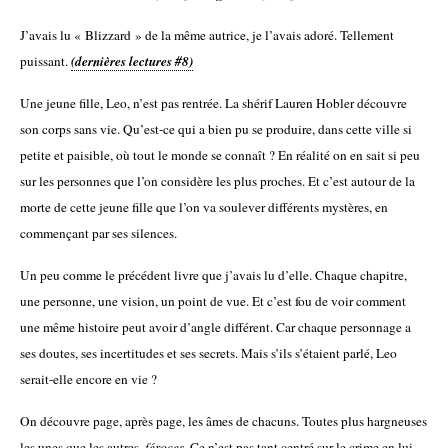
J’avais lu « Blizzard » de la même autrice, je l’avais adoré. Tellement
puissant.
(dernières lectures #8)
Une jeune fille, Leo, n’est pas rentrée. La shérif Lauren Hobler découvre
son corps sans vie. Qu’est-ce qui a bien pu se produire, dans cette ville si
petite et paisible, où tout le monde se connaît ? En réalité on en sait si peu
sur les personnes que l’on considère les plus proches. Et c’est autour de la
morte de cette jeune fille que l’on va soulever différents mystères, en
commençant par ses silences.
Un peu comme le précédent livre que j’avais lu d’elle. Chaque chapitre,
une personne, une vision, un point de vue. Et c’est fou de voir comment
une même histoire peut avoir d’angle différent. Car chaque personnage a
ses doutes, ses incertitudes et ses secrets. Mais s’ils s’étaient parlé, Leo
serait-elle encore en vie ?
On découvre page, après page, les âmes de chacuns. Toutes plus hargneuses
les unes que les autres,
féroces.
Ce n’est pas tant centré sur le crime en lui