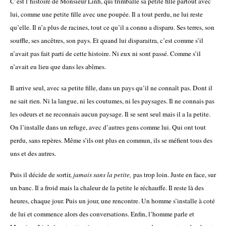
C’est l’histoire de Monsieur Linh, qui trimballe sa petite fille partout avec
lui, comme une petite fille avec une poupée. Il a tout perdu, ne lui reste
qu’elle. Il n’a plus de racines, tout ce qu’il a connu a disparu. Ses terres, son
souffle, ses ancêtres, son pays. Et quand lui disparaitra, c’est comme s’il
n’avait pas fait parti de cette histoire. Ni eux ni sont passé. Comme s’il
n’avait eu lieu que dans les abîmes.
Il arrive seul, avec sa petite fille, dans un pays qu’il ne connaît pas. Dont il
ne sait rien. Ni la langue, ni les coutumes, ni les paysages. Il ne connais pas
les odeurs et ne reconnais aucun paysage. Il se sent seul mais il a la petite.
On l’installe dans un refuge
, avec d’autres gens comme lui. Qui ont tout
perdu, sans repères. Même s’ils ont plus en commun, ils se méfient tous des
uns et des autres.
Puis il décide de sortir,
jamais sans la petite,
pas trop loin. Juste en face, sur
un banc. Il a froid mais la chaleur de la petite le réchauffe. Il reste là des
heures, chaque jour. Puis un jour, une rencontre. Un homme s’installe à coté
de lui et commence alors des conversations. Enfin, l’homme parle et