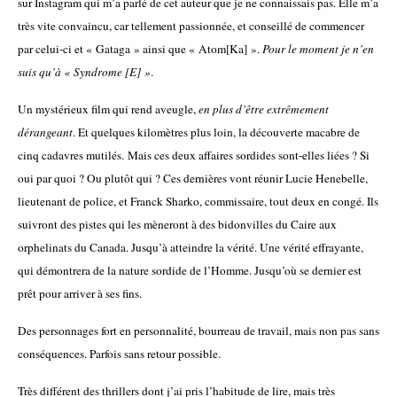
sur Instagram qui m’a parlé de cet auteur que je ne connaissais pas. Elle m’a
très vite convaincu, car tellement passionnée, et conseillé de commencer
par celui-ci et « Gataga » ainsi que « Atom[Ka] ».
Pour le moment je n’en
suis qu’à « Syndrome [E] »
.
Un mystérieux film qui rend aveugle,
en plus d’être extrêmement
dérangeant
. Et quelques kilomètres plus loin, la découverte macabre de
cinq cadavres mutilés. Mais ces deux affaires sordides sont-elles liées ? Si
oui par quoi ? Ou plutôt qui ? Ces dernières vont réunir Lucie Henebelle,
lieutenant de police, et Franck Sharko, commissaire, tout deux en congé. Ils
suivront des pistes qui les mèneront à des bidonvilles du Caire aux
orphelinats du Canada. Jusqu’à atteindre la vérité. Une vérité effrayante,
qui démontrera de la nature sordide de l’Homme. Jusqu’où se dernier est
prêt pour arriver à ses fins.
Des personnages fort en personnalité, bourreau de travail, mais non pas sans
conséquences. Parfois sans retour possible.
Très différent des thrillers dont j’ai pris l’habitude de lire, mais très