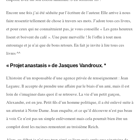
Encore une fois j’ai été séduite par l’écriture de l’auteur. Elle arrive à nous
faire ressentir tellement de chose à travers ses mots. J’adore tous ces livres,
et pour ceux qui ne connaitraient pas, je vous conseille « Les gens heureux
lisent et boivent du café ». Une pure merveille ! Je l’offre à tout mon
entourage et je n’ai que de bons retours. En fait je invite à lire tous ces
livres ^^
« Projet anastasis » de Jasques Vandroux. *
L’histoire d’un responsable d’une agence privée de renseignement : Jean
Legarec. Il accepte de prendre une affaire par le biais d’un ami, mais il est
loin de s’imaginer dans quoi il se retrouve. La vie d’un petit garçon,
Alexandre, est en jeu. Petit fils d’un homme politique, il a été enlevé suite à
un attentat à Notre Dame. Jean enquête, et ce qu’il découvre n’est pas beau
à voir. Ce n’est pas un simple enlèvement mais cela pourrait bien être un
complot dont les racines remontent au troisième Reich.
Alors, au début je n’ai pas trop aimé ce livre mais après une vingtaine de