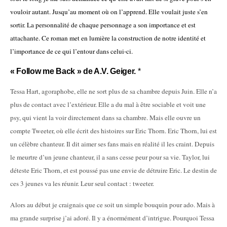
vouloir autant. Jusqu’au moment où on l’apprend. Elle voulait juste s’en
sortir. La personnalité de chaque personnage a son importance et est
attachante. Ce roman met en lumière la construction de notre identité et
l’importance de ce qui l’entour dans celui-ci.
« Follow me Back » de A.V. Geiger.
*
Tessa Hart, agoraphobe, elle ne sort plus de sa chambre depuis Juin. Elle n’a
plus de contact avec l’extérieur. Elle a du mal à être sociable et voit une
psy, qui vient la voir directement dans sa chambre. Mais elle ouvre un
compte Tweeter, où elle écrit des histoires sur Eric Thorn. Eric Thorn, lui est
un célèbre chanteur. Il dit aimer ses fans mais en réalité il les craint. Depuis
le meurtre d’un jeune chanteur, il a sans cesse peur pour sa vie. Taylor, lui
déteste Eric Thorn, et est poussé pas une envie de détruire Eric. Le destin de
ces 3 jeunes va les réunir. Leur seul contact : tweeter.
Alors au début je craignais que ce soit un simple bouquin pour ado. Mais à
ma grande surprise j’ai adoré. Il y a énormément d’intrigue. Pourquoi Tessa