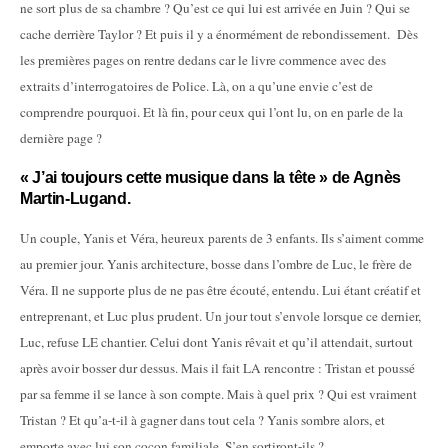
ne sort plus de sa chambre ? Qu’est ce qui lui est arrivée en Juin ? Qui se
cache derrière Taylor ? Et puis il y a énormément de rebondissement. Dès
les premières pages on rentre dedans car le livre commence avec des
extraits d’interrogatoires de Police. Là, on a qu’une envie c’est de
comprendre pourquoi. Et là fin, pour ceux qui l’ont lu, on en parle de la
dernière page ?
« J’ai toujours cette musique dans la tête » de Agnès
Martin-Lugand.
Un couple, Yanis et Véra, heureux parents de 3 enfants. Ils s’aiment comme
au premier jour. Yanis architecture, bosse dans l’ombre de Luc, le frère de
Véra. Il ne supporte plus de ne pas être écouté, entendu. Lui étant créatif et
entreprenant, et Luc plus prudent. Un jour tout s’envole lorsque ce dernier,
Luc, refuse LE chantier. Celui dont Yanis rêvait et qu’il attendait, surtout
après avoir bosser dur dessus. Mais il fait LA rencontre : Tristan et poussé
par sa femme il se lance à son compte. Mais à quel prix ? Qui est vraiment
Tristan ? Et qu’a-t-il à gagner dans tout cela ? Yanis sombre alors, et
emporte avec lui son cocon familiale. S’en sortiront-ils ?