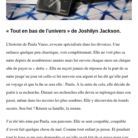
« Tout en bas de l’univers » de Joshilyn Jackson.
L’histoire de Paula Vauss, avocate spécialisée dans les divorces. Une
enfance quelque peu chaotique, voir complètement. Elle ne voit plus sa
mère depuis de nombreuses années mais lui envoie chaque mois un chèque
afin de payer sa « dette ». Elle ne reçoit jamais de réponse de la part de sa
mère jusqu’au jour où celle-ci lui renvoie son argent et lui dit qu’elle part
en voyage et que la fin se sera elle : Paula. À la suite de cela, elle décide de
partir à sa recherche. Durant ses recherches elle devra se replonger dans son
passé, même dans les recoins les plus sombres. Elle y découvrira de lourds
secrets. Son but ? Réunir sa famille, la sienne.
J’ai été très ému par Paula, son parcours. Elle se sent coupable, coupable
d’avoir fait quelque chose de mal. Comme tout enfant je pense. Et pendant
tout le long je me suis demandée ce qu’elle avait fait de si grave pour s’en