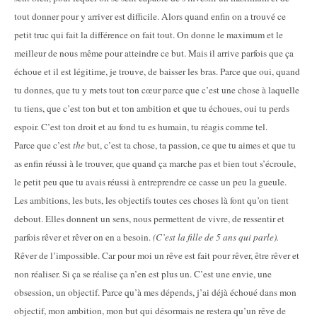
tout donner pour y arriver est difficile. Alors quand enfin on a trouvé ce
petit truc qui fait la différence on fait tout. On donne le maximum et le
meilleur de nous même pour atteindre ce but. Mais il arrive parfois que ça
échoue et il est légitime, je trouve, de baisser les bras. Parce que oui, quand
tu donnes, que tu y mets tout ton cœur parce que c’est une chose à laquelle
tu tiens, que c’est ton but et ton ambition et que tu échoues, oui tu perds
espoir. C’est ton droit et au fond tu es humain, tu réagis comme tel.
Parce que c’est
the
but, c’est ta chose, ta passion, ce que tu aimes et que tu
as enfin réussi à le trouver, que quand ça marche pas et bien tout s’écroule,
le petit peu que tu avais réussi à entreprendre ce casse un peu la gueule.
Les ambitions, les buts, les objectifs toutes ces choses là font qu’on tient
debout. Elles donnent un sens, nous permettent de vivre, de ressentir et
parfois rêver et rêver on en a besoin.
(C’est la fille de 5 ans qui parle).
Rêver de l’impossible. Car pour moi un rêve est fait pour rêver, être rêver et
non réaliser. Si ça se réalise ça n’en est plus un. C’est une envie, une
obsession, un objectif. Parce qu’à mes dépends, j’ai déjà échoué dans mon
objectif, mon ambition, mon but qui désormais ne restera qu’un rêve de